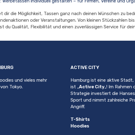
Werbetassen individuell gestalten – für Firmen, Vereine und Org
 dir die Möglichkeit, Tassen ganz nach deinen Wünschen zu bedr
ndenaktionen oder Veranstaltungen. Von kleinen Stückzahlen bis
 du Qualität, Flexibilität und einen zuverlässigen Service für dein
MBURG
ACTIVE CITY
Hoodies und vieles mehr
Hamburg ist eine aktive Stadt
t von Tokyo.
ist „
Active City
„! Im Rahmen 
Strategie investiert die Hanse
Sport und nimmt zahlreiche Pro
Angriff.
T-Shirts
Hoodies