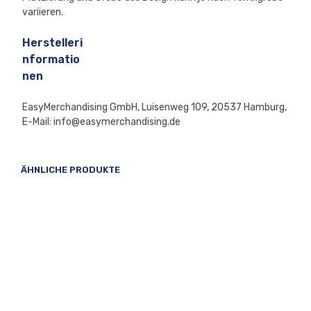
variieren.
Herstelleri
nformatio
nen
EasyMerchandising GmbH, Luisenweg 109, 20537 Hamburg,
E-Mail: info@easymerchandising.de
ÄHNLICHE PRODUKTE
24,90
€
49,90
€
AUSFÜHRUNG WÄHLEN
AUSFÜHRUNG WÄHLEN
Dieses
Dieses
Produkt
Produk