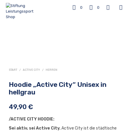
0
0
START
/
ACTIVE CITY
/
HERREN
Hoodie „Active City“ Unisex in
hellgrau
49,90
€
/ACTIVE CITY HOODIE:
Sei aktiv, sei Active City.
Active City ist die städtische