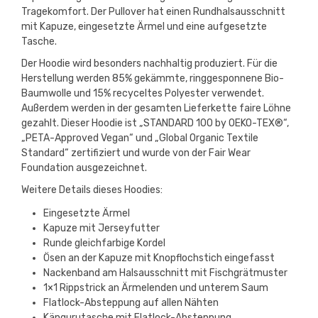
Tragekomfort. Der Pullover hat einen Rundhalsausschnitt
mit Kapuze, eingesetzte Ärmel und eine aufgesetzte
Tasche.
Der Hoodie wird besonders nachhaltig produziert. Für die
Herstellung werden 85% gekämmte, ringgesponnene Bio-
Baumwolle und 15% recyceltes Polyester verwendet.
Außerdem werden in der gesamten Lieferkette faire Löhne
gezahlt. Dieser Hoodie ist „STANDARD 100 by OEKO-TEX®“,
„PETA-Approved Vegan“ und „Global Organic Textile
Standard“ zertifiziert und wurde von der Fair Wear
Foundation ausgezeichnet.
Weitere Details dieses Hoodies:
Eingesetzte Ärmel
Kapuze mit Jerseyfutter
Runde gleichfarbige Kordel
Ösen an der Kapuze mit Knopflochstich eingefasst
Nackenband am Halsausschnitt mit Fischgrätmuster
1×1 Rippstrick an Ärmelenden und unterem Saum
Flatlock-Absteppung auf allen Nähten
Kängurutasche mit Flatlock-Absteppung