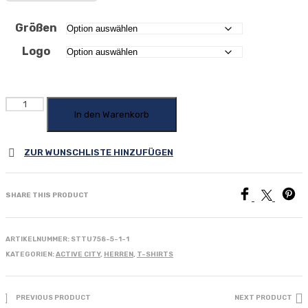
Größen
Logo
T-
Shirt
In den Warenkorb
"Active
City"
ZUR WUNSCHLISTE HINZUFÜGEN
Unisex
in
dunkelblau
Menge
SHARE THIS PRODUCT
ARTIKELNUMMER:
STTU758-5-1-1
KATEGORIEN:
ACTIVE CITY
,
HERREN
,
T-SHIRTS
PREVIOUS PRODUCT
NEXT PRODUCT