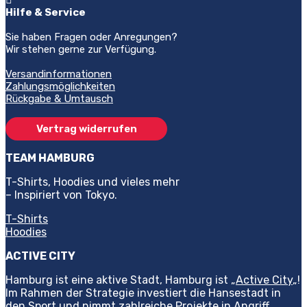
Optionen
Optionen
Hilfe & Service
können
können
auf
auf
Sie haben Fragen oder Anregungen?
der
der
Wir stehen gerne zur Verfügung.
Produktseite
Produktse
gewählt
gewählt
Versandinformationen
werden
werden
Zahlungsmöglichkeiten
Rückgabe & Umtausch
Vertrag widerrufen
TEAM HAMBURG
T-Shirts, Hoodies und vieles mehr
– Inspiriert von Tokyo.
T-Shirts
Hoodies
ACTIVE CITY
Hamburg ist eine aktive Stadt, Hamburg ist „
Active City
„!
Im Rahmen der Strategie investiert die Hansestadt in
den Sport und nimmt zahlreiche Projekte in Angriff.