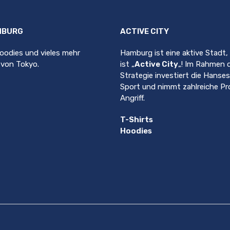
Varianten
auf.
auf.
Die
Die
Optionen
MBURG
ACTIVE CITY
Optionen
können
können
auf
Hoodies und vieles mehr
Hamburg ist eine aktive Stadt
auf
der
t von Tokyo.
ist „
Active City
„! Im Rahmen 
der
Produktse
Strategie investiert die Hanse
Produktseite
gewählt
Sport und nimmt zahlreiche Pro
gewählt
werden
Angriff.
werden
T-Shirts
Hoodies