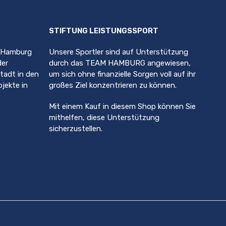
Varianten
auf.
Die
STIFTUNG LEISTUNGSSPORT
Optionen
können
, Hamburg
Unsere Sportler sind auf Unterstützung
auf
der
durch das TEAM HAMBURG angewiesen,
der
ite
stadt in den
um sich ohne finanzielle Sorgen voll auf ihr
Produktseite
jekte in
großes Ziel konzentrieren zu können.
gewählt
werden
Mit einem Kauf in diesem Shop können Sie
mithelfen, diese Unterstützung
sicherzustellen.