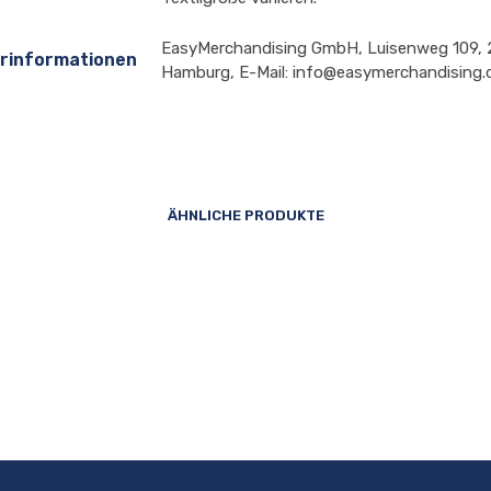
EasyMerchandising GmbH, Luisenweg 109,
erinformationen
Hamburg, E-Mail: info@easymerchandising.
ÄHNLICHE PRODUKTE
24,90
€
24,90
€
AUSFÜHRUNG WÄHLEN
Dieses
AUSFÜHRUNG WÄHLEN
Dieses
Produkt
Produkt
weist
weist
mehrere
mehrere
Varianten