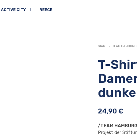
ACTIVE CITY
REECE
START
/
TEAM HAMBURG
T-Shi
Damen
dunke
24,90
€
/TEAM HAMBURG
Projekt der Stiftu