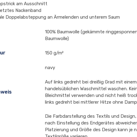
ppstrick am Ausschnitt
etztes Nackenband
le Doppelabsteppung an Ärmelenden und unterem Saum
100% Baumwolle (gekämmte ringgesponnen
Baumwolle)
ur
150 g/m²
navy
Auf links gedreht bei dreißig Grad mit einem
handelsüblichen Waschmittel waschen. Kei
nweis
Bleichmittel verwenden und nicht heiß troc
links gedreht bei mittlerer Hitze ohne Damp
Die Farbdarstellung des Textils und Design,
nach Einstellung des Endgerätes abweichen
Platzierung und Größe des Design kann je 
Textilgröße variieren.