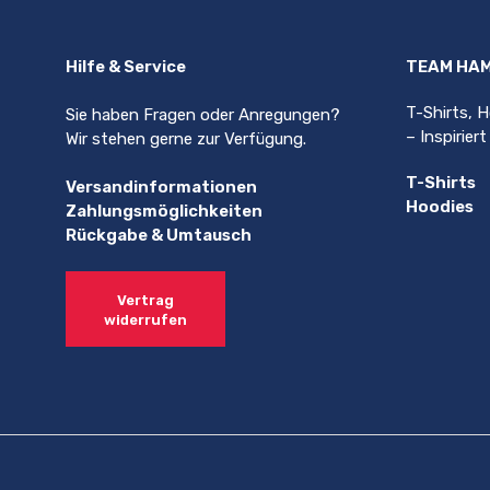
auf.
Die
Optionen
Hilfe & Service
TEAM HA
können
auf
T-Shirts, 
Sie haben Fragen oder Anregungen?
der
– Inspirier
Wir stehen gerne zur Verfügung.
Produktseite
gewählt
T-Shirts
Versandinformationen
werden
Hoodies
Zahlungsmöglichkeiten
Rückgabe & Umtausch
Vertrag
widerrufen