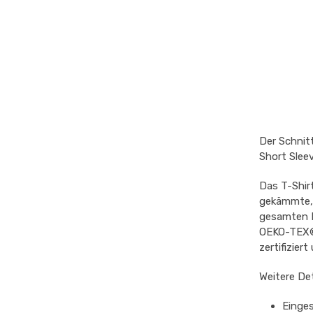
Der Schnitt
Short Slee
Das T-Shir
gekämmte, 
gesamten L
OEKO-TEX®“
zertifizier
Weitere Det
Einge