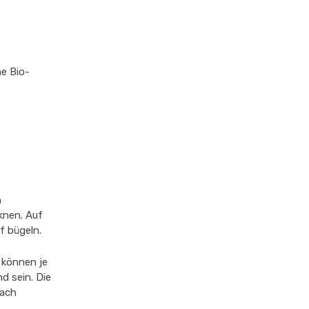
e Bio-
n
knen. Auf
f bügeln.
 können je
d sein. Die
nach