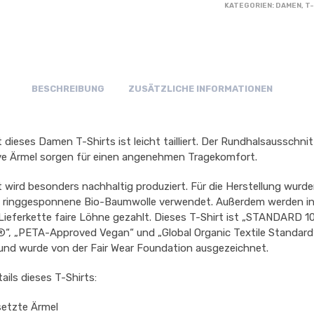
KATEGORIEN:
DAMEN
,
T
BESCHREIBUNG
ZUSÄTZLICHE INFORMATIONEN
 dieses Damen T-Shirts ist leicht tailliert. Der Rundhalsausschnit
ve Ärmel sorgen für einen angenehmen Tragekomfort.
t wird besonders nachhaltig produziert. Für die Herstellung wurd
ringgesponnene Bio-Baumwolle verwendet. Außerdem werden in
ieferkette faire Löhne gezahlt. Dieses T-Shirt ist „STANDARD 1
, „PETA-Approved Vegan“ und „Global Organic Textile Standard
t und wurde von der Fair Wear Foundation ausgezeichnet.
ails dieses T-Shirts:
setzte Ärmel