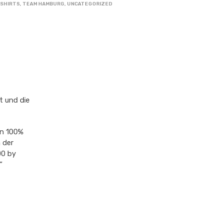
-SHIRTS
,
TEAM HAMBURG
,
UNCATEGORIZED
t und die
en 100%
 der
00 by
“