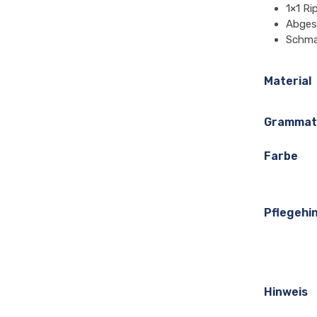
1×1 Ri
Abges
Schma
Material
Grammat
Farbe
Pflegehi
Hinweis