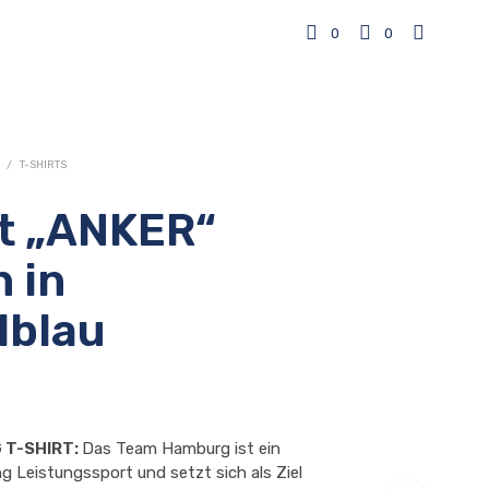
0
0
/
T-SHIRTS
rt „ANKER“
 in
lblau
 T-SHIRT:
Das Team Hamburg ist ein
ng Leistungssport und setzt sich als Ziel