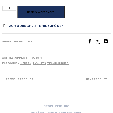
T-
Shirt
In den Warenkorb
"TEAM
HAMBURG"
ZUR WUNSCHLISTE HINZUFÜGEN
Herren
in
dunkelblau
Menge
SHARE THIS PRODUCT
ARTIKELNUMMER:
STTU758-1
KATEGORIEN:
HERREN
,
T-SHIRTS
,
TEAM HAMBURG
PREVIOUS PRODUCT
NEXT PRODUCT
BESCHREIBUNG