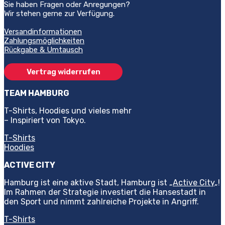
können
können
Sie haben Fragen oder Anregungen?
auf
auf
Wir stehen gerne zur Verfügung.
der
der
Produktseite
Produktse
Versandinformationen
gewählt
gewählt
Zahlungsmöglichkeiten
werden
werden
Rückgabe & Umtausch
Vertrag widerrufen
TEAM HAMBURG
T-Shirts, Hoodies und vieles mehr
– Inspiriert von Tokyo.
T-Shirts
Hoodies
ACTIVE CITY
Hamburg ist eine aktive Stadt, Hamburg ist „
Active City
„!
Im Rahmen der Strategie investiert die Hansestadt in
den Sport und nimmt zahlreiche Projekte in Angriff.
T-Shirts